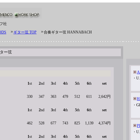
フ社
ODS
ギター弦 TOP
合奏ギター弦 HANNABACH
ター弦
A
・U.
1
st
2
nd
3
rd
4
th
5
th
6
th
set
330
347
363
479
512
611
2,642円
H
G
・
1
st
2
nd
3
rd
4
th
5
th
6
th
set
462
528
677
743
825
1,139
4,374円
P
・U.
1
st
2
nd
3
rd
4
th
5
th
6
th
set