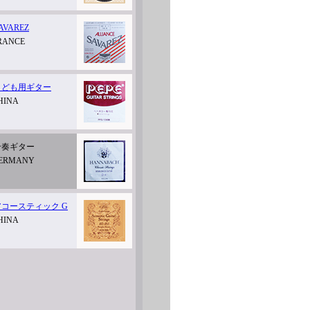
AVAREZ
RANCE
こども用ギター
HINA
合奏ギター
ERMANY
ア
コースティック G
HINA