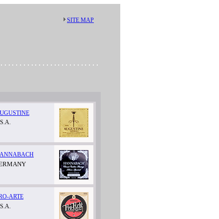
SITE MAP
U
GUSTINE
S.A.
ANNABACH
ERMANY
RO-ARTE
S.A.