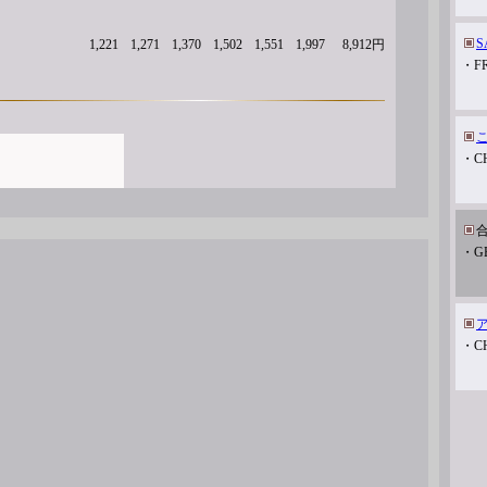
S
1,221
1,271
1,370
1,502
1,551
1,997
8,912円
・F
・C
・G
・C