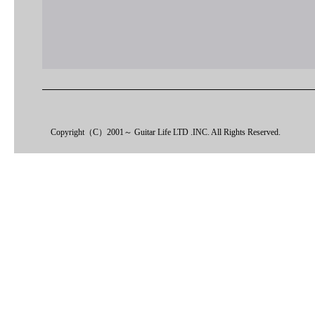
Copyright（C）2001～ Guitar Life LTD .INC. All Rights Reserved.