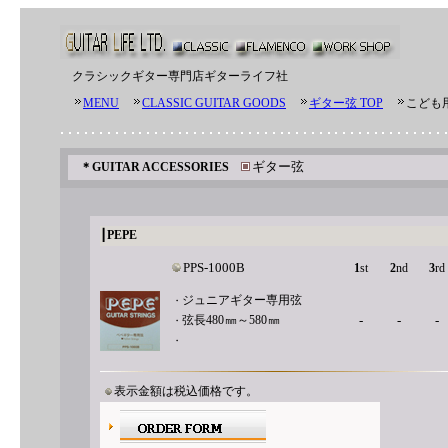
クラシックギター専門店
ギターライフ社
MENU
CLASSIC GUITAR GOODS
ギター弦 TOP
こども
ギター弦
＊
GUITAR ACCESSORIES
┃
PEPE
PPS-1000B
1
st
2
nd
3
rd
ジュニアギター専用弦
・
弦長480
㎜
～580
㎜
-
-
-
・
・
表示金額は
税込価格です。