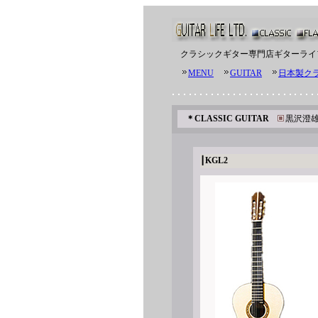
クラシックギター専門店
ギターライ
MENU
GUITAR
日本製ク
＊
CLASSIC GUITAR
黒沢澄
┃
KGL2