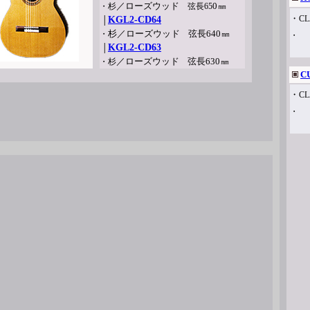
／
ローズウッド
0
・杉
弦長65
㎜
・
CL
KGL2-CD64
│
杉／
ローズウッド
弦長64
0
・
㎜
・
KGL2-CD63
│
／
ローズウッド
弦長63
0
・杉
㎜
C
・
CL
・