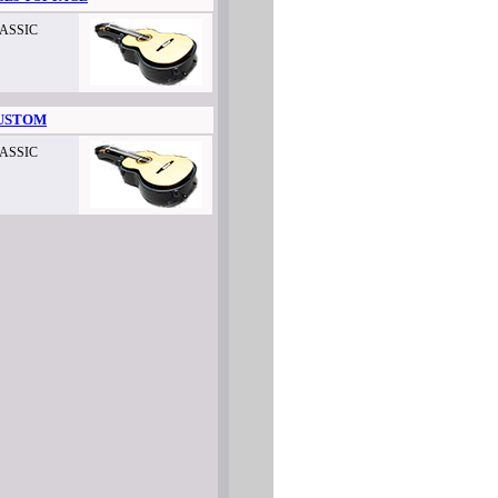
ASSIC
US
T
O
M
ASSIC