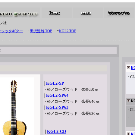
フ社
ラシックギター
黒沢澄雄 TOP
KGL2 TOP
雄
K
・
CL
KGL2-SP
│
・
ローズウッド
0
・
松
／
弦長65
㎜
KGL2-SP64
│
K
ローズウッド
弦長64
0
・
松
／
㎜
KGL2-SP63
│
・CL
ローズウッド
弦長63
0
・
松
／
㎜
・
KGL2-CD
│
K