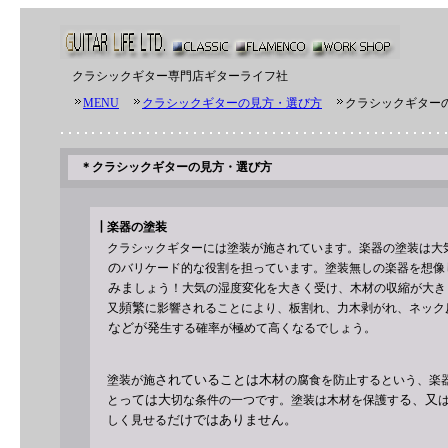
クラシックギター専門店
ギターライフ社
MENU
クラシックギターの見方・選び方
クラシックギター
＊
クラシックギターの見方・選び方
┃
楽器の塗装
クラシックギターには塗装が施されています。楽器の塗装は大
の
バリケード的な役割を担っています。塗装無しの楽器を想像
みま
しょう
！大気の湿度変化を大きく受け、木材の収縮が大き
頻繁
又
に影響されることにより、板割れ、力木剥がれ、ネック
などが発
生する確率が極めて高くなるでしょう。
さ
れ
て
い
ることは木材
塗装が施
の腐食を防止するという、楽
っては
大
る
、又
と
切な条件
の一つです。塗装は木材を保護す
だけ
ではあ
りません。
しく見
せ
る