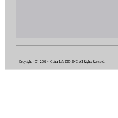
Copyright（C）2001～ Guitar Life LTD .INC. All Rights Reserved.