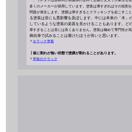
ー、ウレタンは原材料が樹脂系の塗料で塗膜が丈夫で作業性も良
多くのメーカーが採用しています。塗装は薄すぎればその役割を
問題が発生します。塗膜は厚すぎるとクラッキングを起こすこと
る
塗装は音にも悪影響を及ぼします。中には本来の「木」
しているような塗装の楽器を見かけることもあります。
ど
厚すぎることは音には良くありません。塗装は極めて専門性が高
御自身で試みることは避けたほ
う
が
良いと
思います。
セラック塗装
┃板に割れが無い状態で塗膜が割れることがあります。
塗装のクラック