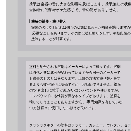
塗装は
楽器の音に大きな
影響を及ぼします。
塗装無しの状
た感じで、音の艶がありません。
全体(特に低音)がボケ
┃
塗装の補修・塗り替え
施し
ます
が
塗装の欠けや剥がれ
は個々の状態に見合った補修を
必要な
こともあります。その際は被せ塗りをせず、初期段階の
塗装することが肝要です。
塗料と配合される溶剤はメーカーによって様々です。溶剤
は時代と共に成分が変わっていますから同一のメーカーで
も過去のものとは異なります。正規の方法で塗り替えをす
め
塗装
るよりも被せ塗りは安価ですが、お勧
できません。
の
ツヤ出しに粒子が細かいコ
ン
パ
ウンドを使いますが、
コ
ンパウンドにも性質が異なるタイプがあります
。塗膜を
すから、専門知
壊し
てしうまこともありま
識を有していな
い方は
使用しな
軽々に
いほうが良いです。
クラシックギターの塗料はラッカー、カシュー、ウレタン、セラ