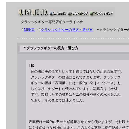
クラシックギター専門店
ギターライフ社
MENU
クラシックギターの見方・選び方
クラシックギターの
＊
クラシックギターの見方・選び方
┃松
音の決め手の全てといっても過言ではないのが表面板です。
クラシックギターの価値はこれできまります。クラシック
ギ
ターの響板「表面板」には一般的に松
［スプルース］も
しくは
杉［セダー］が使われています。写真右は［松材］
です。製材したての材料はヤニの成分や多くの水分を含ん
でおり、そのままでは使えません。
表面板は一般的に数年自然乾燥させてから使いますが、それ以上
にシミのような模様が出ます。このような状態は長年乾燥させて