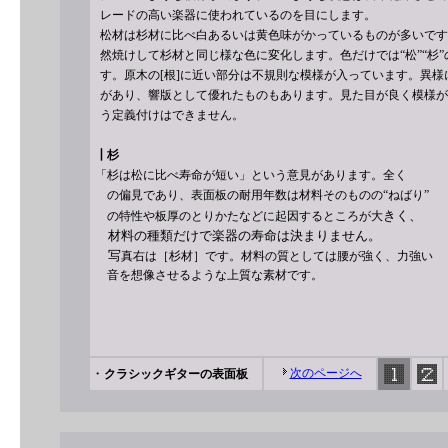
レードの高い楽器に使われているのを目にします。
松材は杉材に比べ白あるいは黄色味がかっているものが多いです
然焼けして杉材と同じ様な色に変化します。色だけでは“松”“杉
す。原木の[根]に近い部分は不規則な模様が入っています。異
があり、響版として優れたものもあります。見た目が良く模様が
う定義付けはできません。
┃
杉
「杉は松に比べ寿命が短い」という意見があります。全く
の偏見であり、表面板の耐用年数は材料そのものの“ねばり”
き
く、
の特性や板厚のとりかたなどに起因するところが大
材
料の種類
だけで楽器の寿命は決まりません。
写
真右は［杉材］です。材料の質としては腰が強く、力強い
音を想像させるような上質な素材です。
・
次のページへ
クラシックギターの表面板