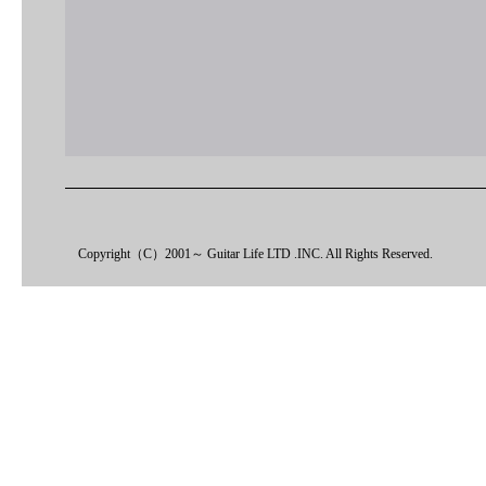
Copyright（C）2001～ Guitar Life LTD .INC. All Rights Reserved.